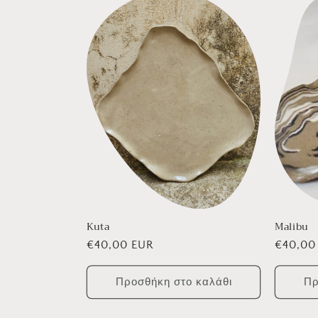
λ
ο
γ
ή
:
Kuta
Malibu
Κανονική
€40,00 EUR
Κανονι
€40,00
τιμή
τιμή
Προσθήκη στο καλάθι
Πρ