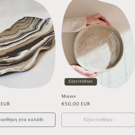
Εξαντλήθηκε
Μojave
κή
 EUR
Κανονική
€50,00 EUR
τιμή
οσθήκη στο καλάθι
Εξαντλήθηκε